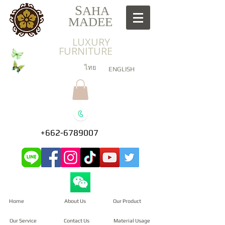
S
AHA
MADEE
LUXURY
FURNITURE
ไทย
ENGLISH
+662-6789007
Home
About Us
Our Product
Our Service
Contact Us
Material Usage