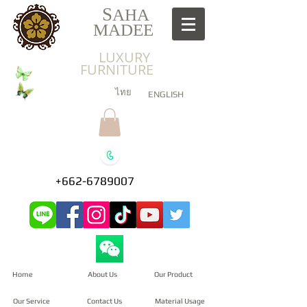
S
AHA
MADEE
LUXURY
FURNITURE
ไทย
ENGLISH
+662-6789007
Home
About Us
Our Product
Our Service
Contact Us
Material Usage