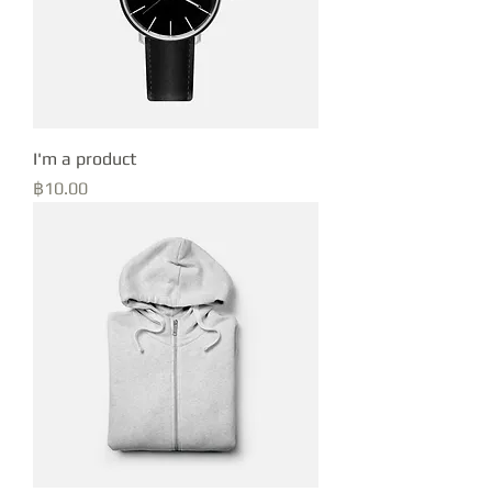
I'm a product
Price
฿10.00