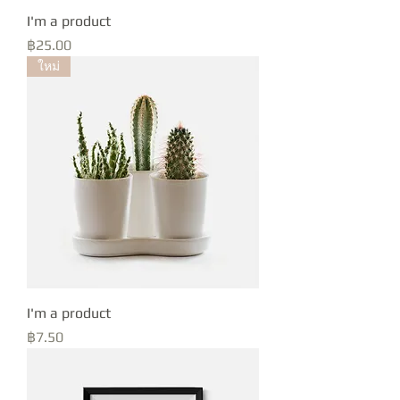
I'm a product
Price
฿25.00
ใหม่
I'm a product
Price
฿7.50