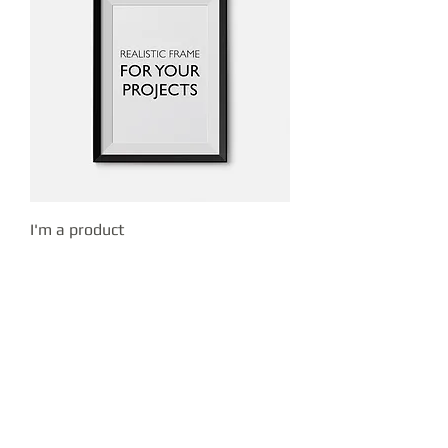
I'm a product
Price
฿15.00