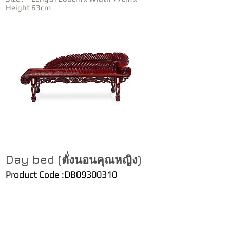
Height 63cm
Day bed (ตั่งนอนคุณหญิง)
Product Code :DB09300310
Size : Length 250cm x Width 62cm x
Height 112cm
Available Color: Natural and Cherry