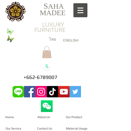
S
AHA
MADEE
LUXURY
FURNITURE
ไทย
ENGLISH
+662-6789007
Home
About Us
Our Product
Our Service
Contact Us
Material Usage